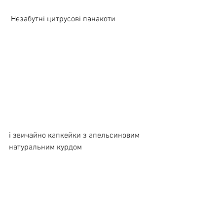
 Незабутні цитрусові панакоти
і звичайно капкейки з апельсиновим 
натуральним курдом