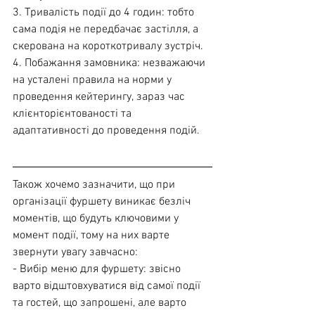
3. Тривалість події до 4 годин: тобто 
сама подія не передбачає застілля, а 
скерована на короткотривалу зустріч.
4. Побажання замовника: незважаючи 
на усталені правила на норми у 
проведення кейтерингу, зараз час 
клієнторієнтованості та 
адаптативності до проведення подій. 
Також хочемо зазначити, що при 
організації фуршету виникає безліч 
моментів, що будуть ключовими у 
момент події, тому на них варте 
звернути увагу завчасно:
- Вибір меню для фуршету: звісно 
варто відштовхуватися від самої події 
та гостей, що запрошені, але варто 