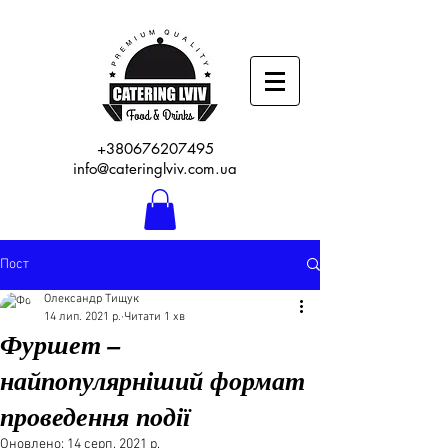
+380676207495
info@cateringlviv.com.ua
Пост
Олександр Тищук
14 лип. 2021 р.
Читати 1 хв
Фуршет –
найпопулярніший формат
проведення події
Оновлено:
14 серп. 2021 р.