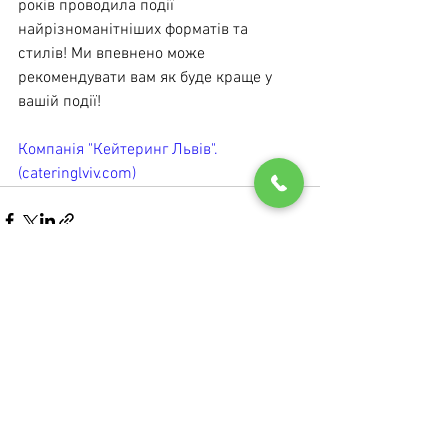
років проводила події 
найрізноманітніших форматів та 
стилів! Ми впевнено може 
рекомендувати вам як буде краще у 
вашій події!
Компанія "Кейтеринг Львів". 
(cateringlviv.com)
Дивитися всі
Останні пости