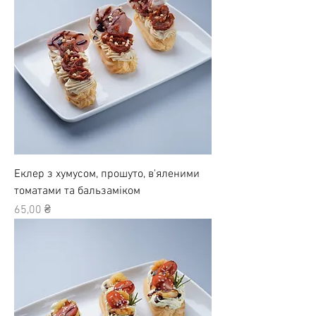
Еклер з хумусом, прошуто, в'яленими
томатами та бальзаміком
Ціна
65,00 ₴