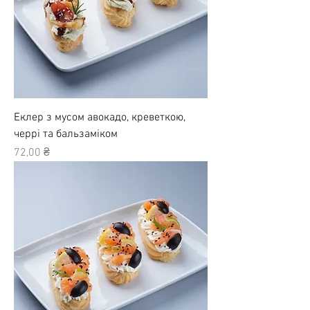
Еклер з мусом авокадо, креветкою,
черрі та бальзаміком
Ціна
72,00 ₴