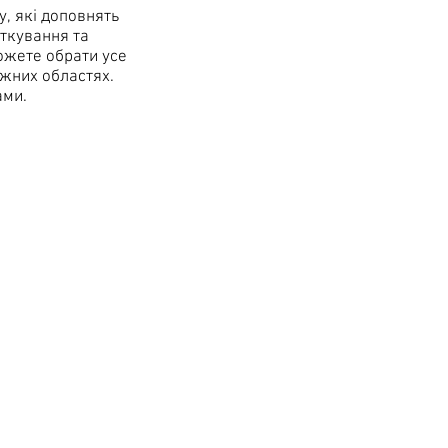
у, які доповнять
яткування та
ожете обрати усе
іжних областях.
ами.