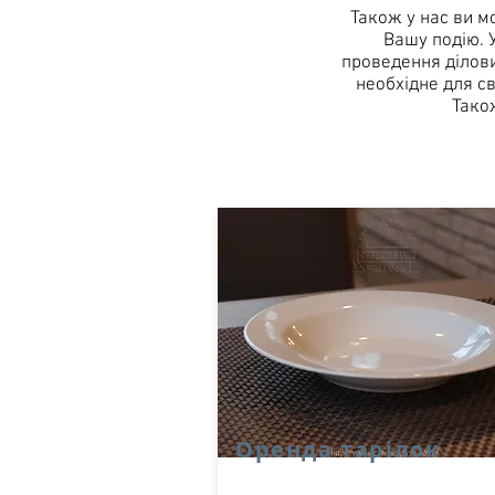
Також у нас ви м
Вашу подію. 
проведення ділови
необхідне для св
Тако
Оренда тарілок