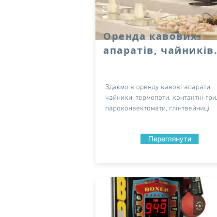
Оренда кавових
апаратів, чайників.
Здаємо в оренду кавові апарати,
чайники, термопоти, контактні грил
пароконвектомати, глінтвейниці
Переглянути