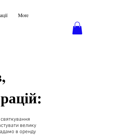
ації
More
,
рацій:
 святкування
частувати велику
 надамо в оренду