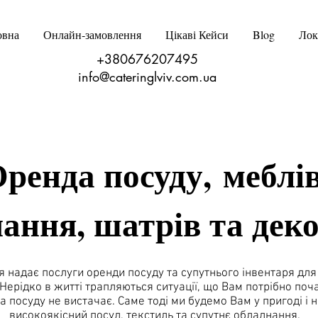
овна
Онлайн‑замовлення
Цікаві Кейси
Blog
Лок
+380676207495
info@cateringlviv.com.ua
ренда посуду, меблів
ання, шатрів та деко
 надає послуги оренди посуду та супутнього інвентаря для
 Нерідко в житті трапляються ситуації, що Вам потрібно по
, а посуду не вистачає. Саме тоді ми будемо Вам у пригоді і
високоякісний посуд, текстиль та супутнє обладнання.