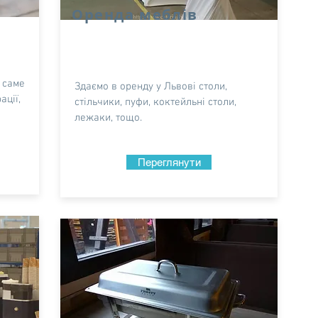
Оренда меблів
 саме
Здаємо в оренду у Львові столи,
ації,
стільчики, пуфи, коктейльні столи,
лежаки, тощо.
Переглянути