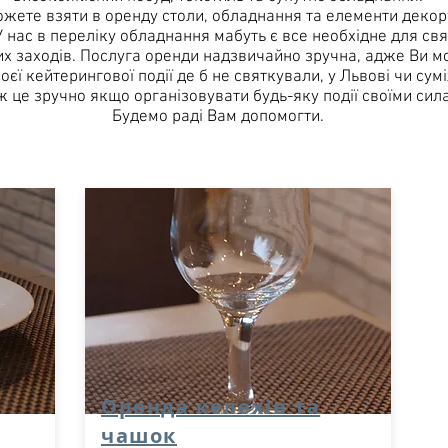
ожете взяти в оренду столи, обладнання та елементи декор
У нас в переліку обладнання мабуть є все необхідне для св
х заходів. Послуга оренди надзвичайно зручна, адже Ви м
оєї кейтерингової події де б не святкували, у Львові чи сум
ж це зручно якщо організовувати будь-яку події своїми сил
Будемо раді Вам допомогти.
Оренда келехів та
чашок