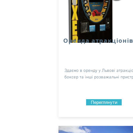
Оренда атракціоні
Здаємо в оренду у Львові атракці
боксер та інші розважальні пристр
Переглянути