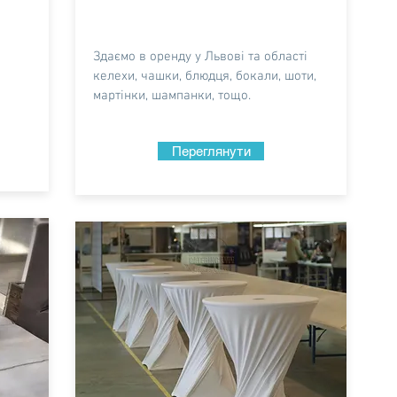
Здаємо в оренду у Львові та області
келехи, чашки, блюдця, бокали, шоти,
мартінки, шампанки, тощо.
Переглянути