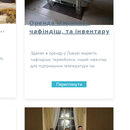
Оренда мармітів,
..
чафіндіш, та інвентару
Здаємо в оренду у Львові марміти,
і,
чафіндіши, термобокси, інший інвентар
для підтримання температури їжі
Переглянути