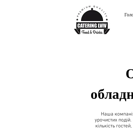
Гол
О
обладн
Наша компанія
урочистих подій.
кількість гостей