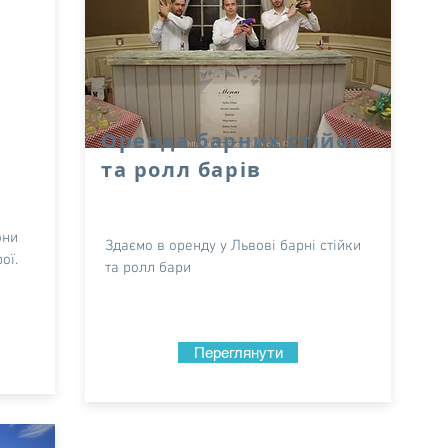
в
Оренда барних стійок
та ролл барів
они
Здаємо в оренду у Львові барні стійки
ої.
та ролл бари
Переглянути