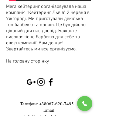
Мега кейтеринг організовувала наша
компанія "​Кейтеринг Львів" 2 червня в
Ужгороді. Ми приготували декілька
тон барбекю та напоїв. Це був дійсно
цікавий для нас досвід. Бажаєте
високоякісне барбекю для себе та
своєї компанії, Вам до нас!
Звертайтесь ми все організуємо.
На головну сторінку
Телефон:
+38067-620-7495
|
Email:
info@cateringlviv.com.ua
м.Львів, вул. Пасічна,89