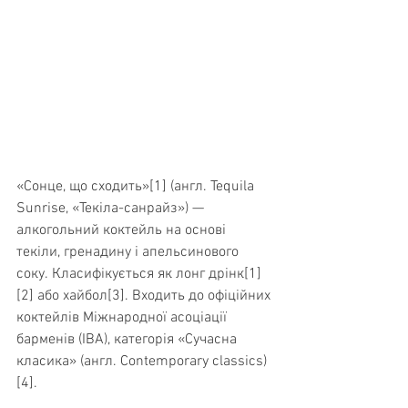
«Сонце, що сходить»[1] (англ. Tequila 
Sunrise, «Текіла-санрайз») — 
алкогольний коктейль на основі 
текіли, гренадину і апельсинового 
соку. Класифікується як лонг дрінк[1]
[2] або хайбол[3]. Входить до офіційних 
коктейлів Міжнародної асоціації 
барменів (IBA), категорія «Сучасна 
класика» (англ. Contemporary classics) 
[4].