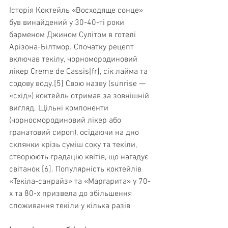
Історія Коктейль «Восходяще сонце» 
був винайдений у 30-40-ті роки 
барменом Джином Сулітом в готелі 
Арізона-Білтмор. Спочатку рецепт 
включав текілу, чорномородиновий 
лікер Creme de Cassis[fr], сік лайма та 
содову воду.[5] Свою назву (sunrise — 
«схід») коктейль отримав за зовнішній 
вигляд. Щільні компоненти 
(чорносмородиновий лікер або 
гранатовий сироп), осідаючи на дно 
склянки крізь суміш соку та текіли, 
створюють градацію квітів, що нагадує 
світанок [6]. Популярність коктейлів 
«Текіла-санрайз» та «Маргарита» у 70-
х та 80-х призвела до збільшення 
споживання текіли у кілька разів