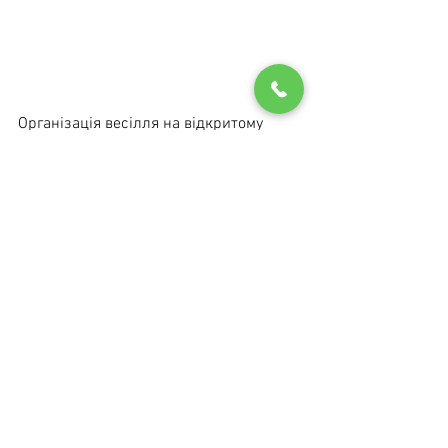
Організація весілля на відкритому 
повітрі в лісі - це чарівний досвід. 
Ретельно спланувавши, ви зможете 
створити ідеальну обстановку для 
свого особливого дня. Виберіть тему та 
місце, які відповідають вашому 
баченню, виберіть декорації, які 
відповідають погоді, і не забудьте 
вибрати місце для прийому, де 
достатньо місця для ваших гостей. 
Нарешті, не забудьте розглянути їжу та 
напої, які будуть подаватися. Завдяки 
цим порадам ви матимете всі 
інгредієнти для ідеального лісового 