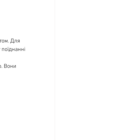
том. Для 
 поїднанні 
. Вони 