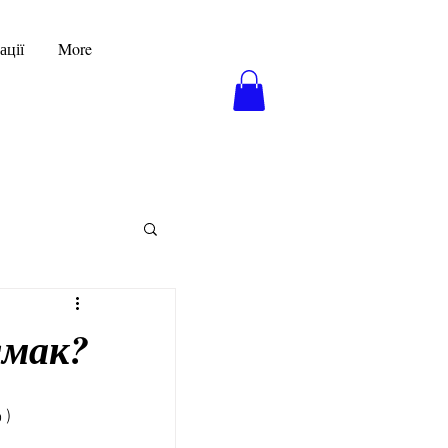
ації
More
смак?
) 