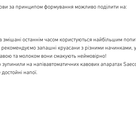
ерви за принципом формування можливо поділити на:
а змішані останнім часом користуються найбільшим попи
 рекомендуємо запашні круасани з різними начинками, у
кавою та молоком вони смакують неймовірно!
 зупинили на напівавтоматичних кавових апаратах Saeco
 достойні напої.