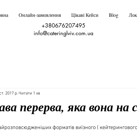
овна
Онлайн‑замовлення
Цікаві Кейси
Blog
Лок
+380676207495
info@cateringlviv.com.ua
ст. 2017 р.
Читати 1 хв
ава перерва, яка вона на 
айрозповсюдженіших форматів виїзного ( кейтерингового 