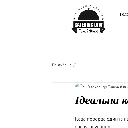
Гол
Всі публікації
Олександр Тищук
8 ли
Ідеальна к
Кава перерва один із н
обслуговування