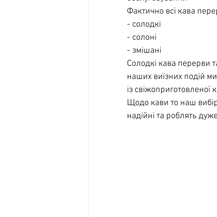
Фактично всі кава пер
- солодкі
- солоні
- змішані
Солодкі кава перерви т
наших виїзних подій ми
із свіжоприготовленої 
Щодо кави то наш вибір
надійні та роблять дуже