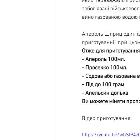
яких переважало ігрист
зобов'язані військовос
вино газованою водою і
Апероль Шприц один із 
приготуванні і при цьо
Отже для приготування
- Апероль 100мл.
- Просекко 100мл.
- Содова або газована 
- Лід до 100 грам
- Апельсин долька
Ви можете міняти пропо
Відео приготування:
https://youtu.be/wbSlP4z