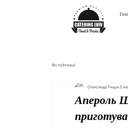
Гол
Всі публікації
Олександр Тищук
5 лю
Апероль Шп
приготув