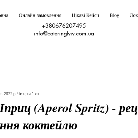
овна
Онлайн‑замовлення
Цікаві Кейси
Blog
Лок
+380676207495
info@cateringlviv.com.ua
т. 2022 р.
Читати 1 хв
риц (Aperol Spritz) - ре
ання коктейлю