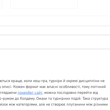
Вихідні для душі: як
поєднати релакс у TI
BARVY Resort & Spa і
кейтеринг під ключ від
«Кейтеринг Львів»
ться краще, коли кеш-гра, турніри й окремі дисципліни не 
 описі. Кожен формат має власні особливості, тому логічний 
еглядаючи 
покербет сайт
, можна послідовно перейти від 
-румом до Холдему, Омахи та турнірних подій. Така структура 
язок між категоріями, але не створює плутанини між різними 