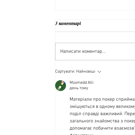
3 коментарі
Написати коментар...
Пікнік без клопоту: готові
Сортувати:
Найновіші
бокси та кейтеринг для
відпочинку на природі
Moxmedd Alli
день тому
Матеріали про покер сприймаю
змішуються в одному великому
поділ справді важливий. Пер
загального знайомства з покер
допомагає побачити взаємозв’