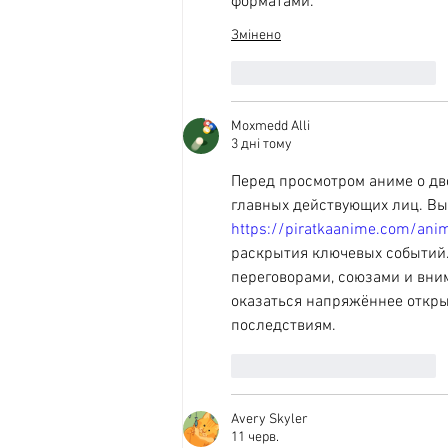
форматами.
Змінено
Вподобати
Відповісти
Moxmedd Alli
3 дні тому
Перед просмотром аниме о дво
главных действующих лиц. Вы
https://piratkaanime.com/ani
раскрытия ключевых событий. 
переговорами, союзами и вни
оказаться напряжённее откры
последствиям.
Вподобати
Відповісти
Avery Skyler
11 черв.