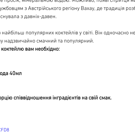
е просік, мінеральною водою. Можливо, появі спритця м
лужбовцям з Австрійського регіону Вахау, де традиція роз
снувала з давніх-давен.
найбільш популярних коктейлів у світі. Він одночасно н
му надзвичайно смачний та популярний.
 коктейлю вам необхідно:
вода 40мл
рцію співвідношення інградієнтів на свій смак.
CFD8