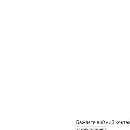
Бажаєте виїзний коктейл
коктейль рецепт