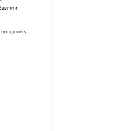
и 
бавляти 
ескладний у 