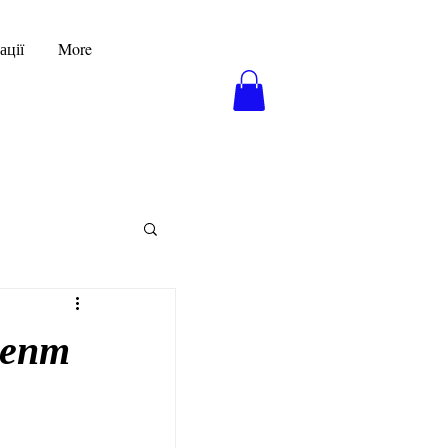
ації
More
цепт