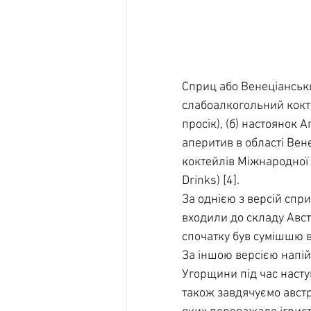
Сприц або Венеціанський 
слабоалкогольний кокте
просік), (б) настоянок 
аперитив в області Вен
коктейлів Міжнародної а
Drinks) [4].
За однією з версій сприт
входили до складу Авст
спочатку був сумішшю в
За іншою версією напій 
Угорщини під час насту
також завдячуємо австр