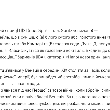
сприц[1][2] (італ. Spritz, італ. Spritz veneziano) — 
йль, що є сумішшю (а) білого сухого або ігристого вина (
Апероль та/або Кампарі та (В) содової води. Дуже [3] попу
еція. Класифікується як газований коктейль. Входить до о
соціації барменів (IBA), категорія «Напої нової ери» (анг
ц з'явився у Венеції в середині XIX століття за часів, кол
рійської імперії, був винайдений австрійськими військови
ина і газованої води.
з'явився під час Першої світової війни, коли збройні сил
пу зайняли північ області Венеція. За цією легендою поя
ійським військовослужбовцям, які розбавляли місцеві ви