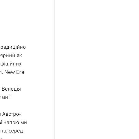
традиційно 
лярний як 
фіційних 
л. New Era 
и Венеція 
ми і 
и Австро-
ві напою ми 
на, серед 