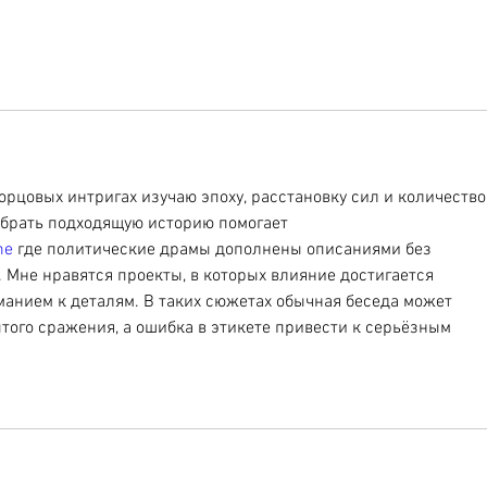
рцовых интригах изучаю эпоху, расстановку сил и количество
брать подходящую историю помогает 
me
 где политические драмы дополнены описаниями без 
Мне нравятся проекты, в которых влияние достигается 
манием к деталям. В таких сюжетах обычная беседа может 
того сражения, а ошибка в этикете привести к серьёзным 